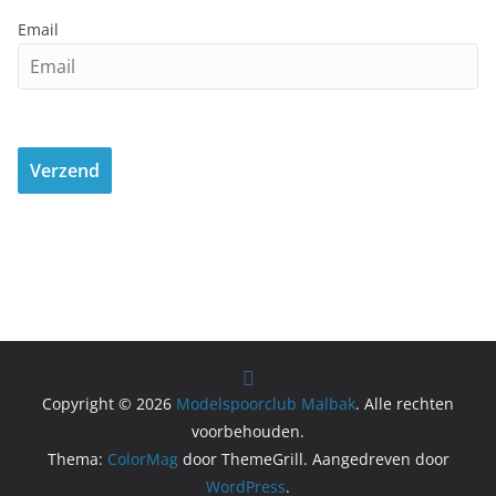
Email
Copyright © 2026
Modelspoorclub Malbak
. Alle rechten
voorbehouden.
Thema:
ColorMag
door ThemeGrill. Aangedreven door
WordPress
.