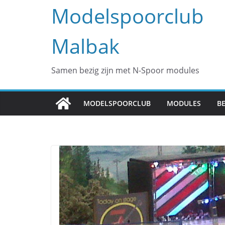
Modelspoorclub
Malbak
Samen bezig zijn met N-Spoor modules
MODELSPOORCLUB
MODULES
B