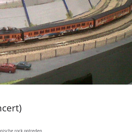
cert)
nische rock optreden