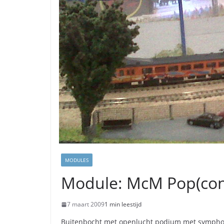
MODULES
Module: McM Pop(con
7 maart 2009
1 min leestijd
Buitenbocht met openlucht podium met sympho