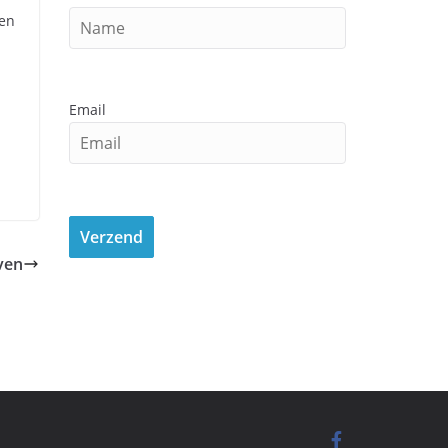
den
Email
ven