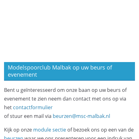
e
v
e
r
e
e
n
e
n
t
n
n
w
d
a
a
e
t
Modelspoorclub Malbak op uw beurs of
v
e
u
evenement
m
i
r
.
Bent u geïnteresseerd om onze baan op uw beurs of
g
g
evenement te zien neem dan contact met ons op via
het
contactformulier
a
a
of stuur een mail via
beurzen@msc-malbak.nl
t
v
Kijk op onze
module sectie
of bezoek ons op een van de
i
e
beurzen
waar we ons presenteren voor een indruk van