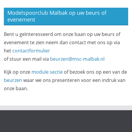
e
n
m
Modelspoorclub Malbak op uw beurs of
n
evenement
e
a
n
Bent u geïnteresseerd om onze baan op uw beurs of
evenement te zien neem dan contact met ons op via
v
t
het
contactformulier
i
e
of stuur een mail via
beurzen@msc-malbak.nl
g
n
Kijk op onze
module sectie
of bezoek ons op een van de
a
beurzen
waar we ons presenteren voor een indruk van
onze baan.
t
i
e