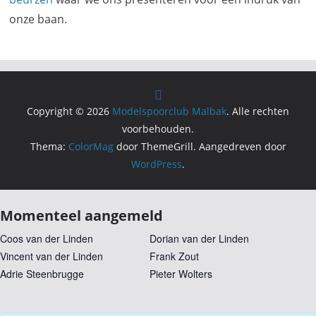
onze baan.
Copyright © 2026
Modelspoorclub Malbak
. Alle rechten
voorbehouden.
Thema:
ColorMag
door ThemeGrill. Aangedreven door
WordPress
.
Momenteel aangemeld
Coos van der Linden
Dorian van der Linden
Vincent van der Linden
Frank Zout
Adrie Steenbrugge
Pieter Wolters